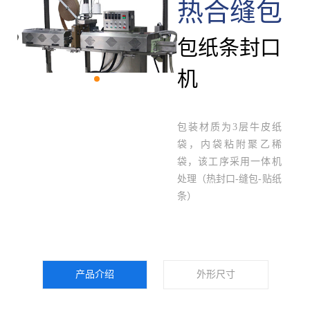
热合缝包
包纸条封口
机
包装材质为3层牛皮纸
袋，内袋粘附聚乙稀
袋，该工序采用一体机
处理（热封口-缝包-贴纸
条）
产品介绍
外形尺寸