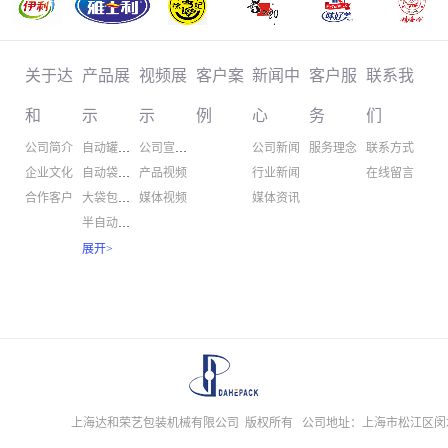
关于达
产品展
视频展
客户案
新闻中
客户服
联系我
和
示
示
例
心
务
们
公司简介
自动罐装机
公司宣传片
公司新闻
服务理念
联系方式
企业文化
自动袋装机
产品视频
行业新闻
在线留言
合作客户
大袋包装机
媒体视频
媒体资讯
半自动包装
螺杆计量机
展开
>
粉体输送机
粉体混合机
自动听装线
听装线配套
大袋包装线
其他配套
上海达和荣艺包装机械有限公司 版权所有
配料混合线
公司地址：上海市松江区闵