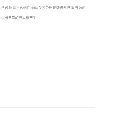
扫时,罐体不含磁性,确保铁等杂质也能被吹扫掉 气源由
机器自带的鼓风机产生