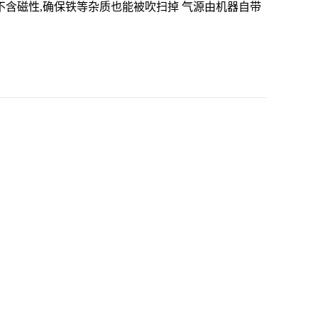
不含磁性,确保铁等杂质也能被吹扫掉 气源由机器自带