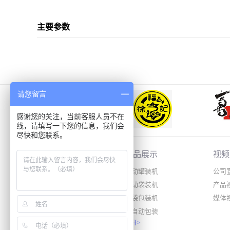
主要参数
请您留言
感谢您的关注，当前客服人员不在
线，请填写一下您的信息，我们会
尽快和您联系。
关于达和
产品展示
视频
公司简介
自动罐装机
公司
企业文化
自动袋装机
产品
合作客户
大袋包装机
媒体
半自动包装
展开
>
螺杆计量机