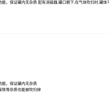
能，保证罐内无杂质 配有消磁器,罐口朝下,在气体吹扫时,罐体
功能，保证罐内无杂质
确保铁等杂质也能被吹扫掉