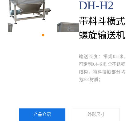
DH-H2
带料斗横式
螺旋输送机
输送长度：常规0.8米,
可定制0.4~6米 全不锈钢
结构，物料接触部分均
为304材质；
产品介绍
外形尺寸