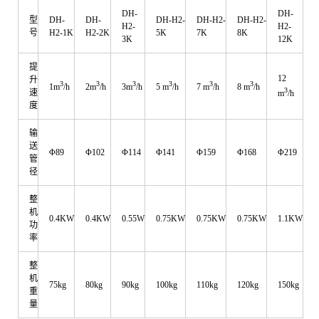
DH-
DH-
型
DH-
DH-
DH-H2-
DH-H2-
DH-H2-
H2-
H2-
号
H2-1K
H2-2K
5K
7K
8K
3K
12K
提
12
升
3
3
3
3
3
3
1m
/h
2m
/h
3m
/h
5 m
/h
7 m
/h
8 m
/h
3
速
m
/h
度
输
送
Φ89
Φ102
Φ114
Φ141
Φ159
Φ168
Φ219
管
径
整
机
0.4KW
0.4KW
0.55W
0.75KW
0.75KW
0.75KW
1.1KW
功
率
整
机
75kg
80kg
90kg
100kg
110kg
120kg
150kg
重
量